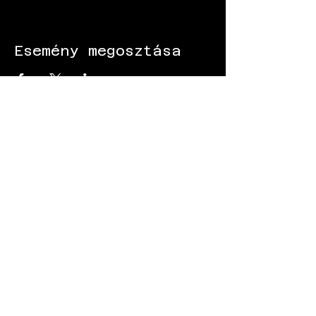
Esemény megosztása
KÖVESS MINKET:
Gokart - Versenypálya - Csapatépítő -
Paintball - Motorozás
Black Star Speedway Visonta