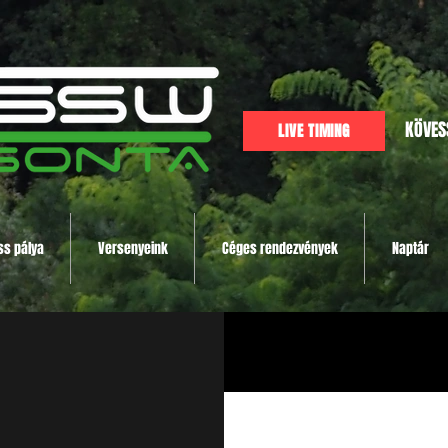
KÖVES
LIVE TIMING
ss pálya
Versenyeink
Céges rendezvények
Naptár