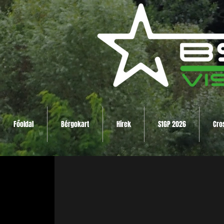
Főoldal
Bérgokart
Hírek
S1GP 2026
Cro