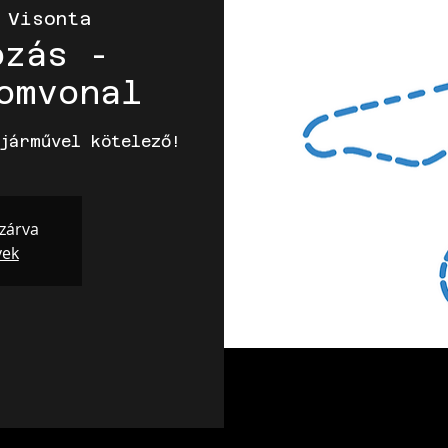
 
Visonta
ozás -
omvonal
járművel kötelező!
 zárva
yek