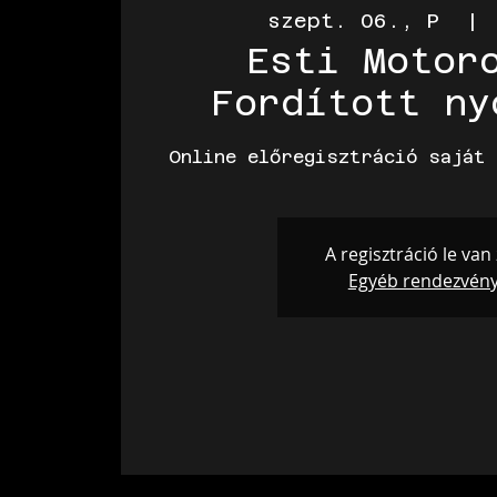
szept. 06., P
  | 
Esti Motor
Fordított ny
Online előregisztráció saját 
A regisztráció le van
Egyéb rendezvén