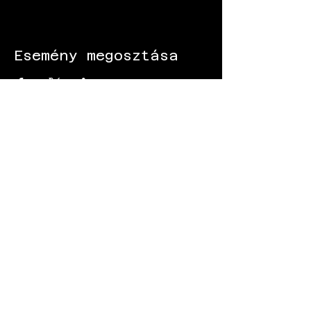
Esemény megosztása
KÖVESS MINKET:
Gokart - Versenypálya - Csapatépítő -
Paintball - Motorozás
Black Star Speedway Visonta