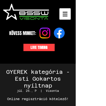
KÖVESS MINKET:
LIVE TIMING
GYEREK kategória -
Esti Gokartos
nyíltnap
júl. 25., P
  |  
Visonta
Online regisztráció kötelező!