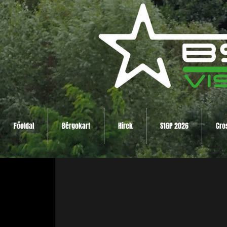
Főoldal
Bérgokart
Hírek
S1GP 2026
Cro