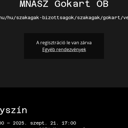
MNASZ Gokart OB
hu/hu/szakagak-bizottsagok/szakagak/gokart/v
A regisztráció le van zárva
Egyéb rendezvények
yszín
00 – 2025. szept. 21. 17:00