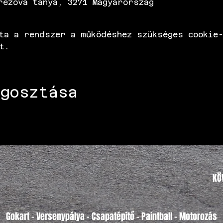
rezova tanya, 3271 Magyarország
ta a rendszer a működéshez szükséges cookie-
t.
gosztása
KÖ
Gokart - Versenypálya - Csapatépítő - Paintball - Motorozás