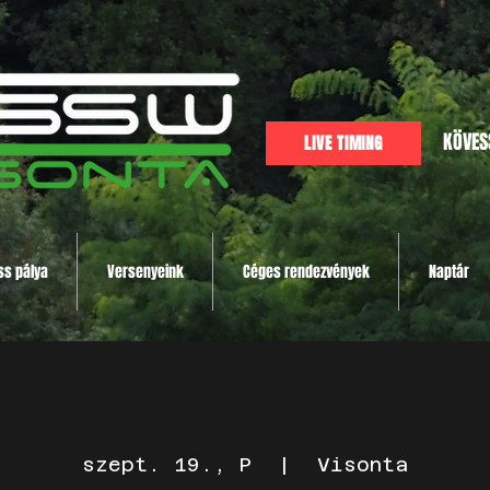
KÖVES
LIVE TIMING
ss pálya
Versenyeink
Céges rendezvények
Naptár
szept. 19., P
  |  
Visonta