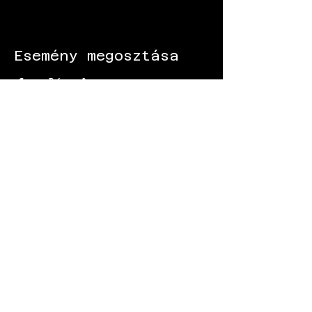
Esemény megosztása
KÖVESS MINKET:
Gokart - Versenypálya - Csapatépítő -
Paintball - Motorozás
Black Star Speedway Visonta