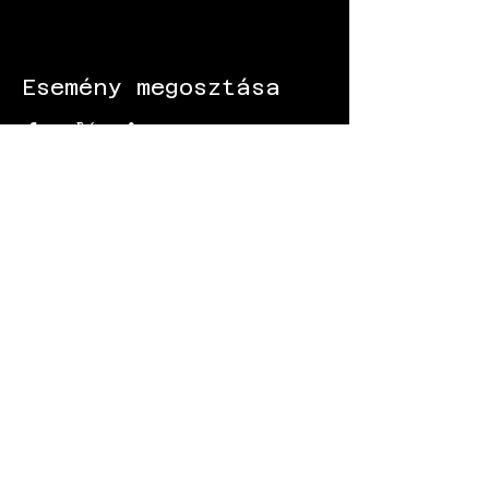
Esemény megosztása
KÖVESS MINKET:
Gokart - Versenypálya - Csapatépítő -
Paintball - Motorozás
Black Star Speedway Visonta