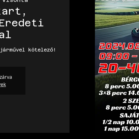
kart,
Eredeti
al
járművel kötelező!
 zárva
yek