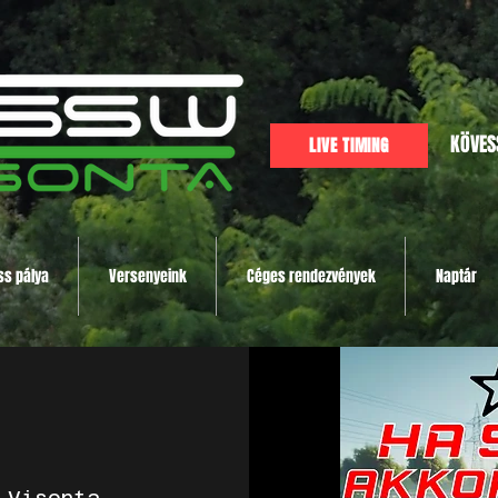
KÖVES
LIVE TIMING
ss pálya
Versenyeink
Céges rendezvények
Naptár
 
Visonta