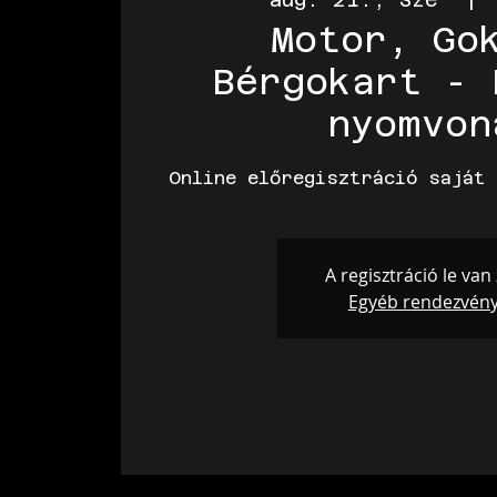
Motor, Go
Bérgokart - 
nyomvon
Online előregisztráció saját 
A regisztráció le van
Egyéb rendezvén