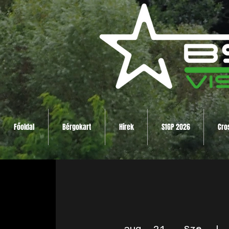
Főoldal
Bérgokart
Hírek
S1GP 2026
Cro
aug. 21., Sze
  | 