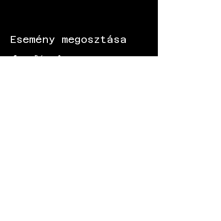
Esemény megosztása
KÖVESS MINKET:
Gokart - Versenypálya - Csapatépítő -
Paintball - Motorozás
Black Star Speedway Visonta