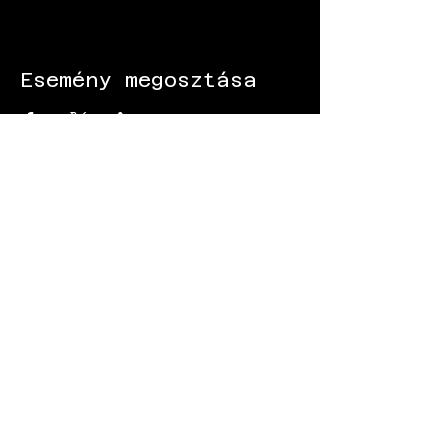
Esemény megosztása
KÖVESS MINKET:
Gokart - Versenypálya - Csapatépítő -
Paintball - Motorozás
Black Star Speedway Visonta