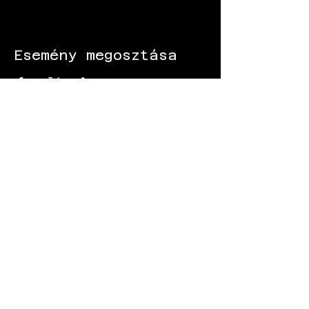
Esemény megosztása
KÖVESS MINKET:
Gokart - Versenypálya - Csapatépítő -
Paintball - Motorozás
Black Star Speedway Visonta