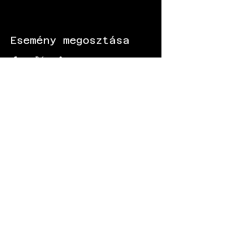
Esemény megosztása
KÖVESS MINKET:
Gokart - Versenypálya - Csapatépítő -
Paintball - Motorozás
Black Star Speedway Visonta