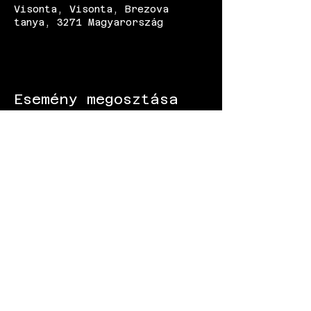
Visonta, Visonta, Brezova
tanya, 3271 Magyarország
Esemény megosztása
KÖVESS MINKET:
Gokart - Versenypálya - Csapatépítő -
Paintball - Motorozás