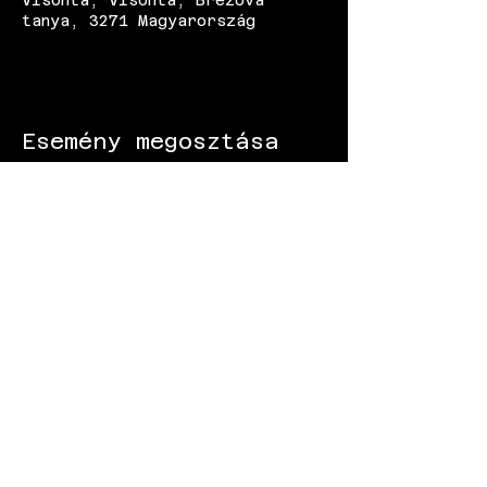
Visonta, Visonta, Brezova
tanya, 3271 Magyarország
Esemény megosztása
KÖVESS MINKET:
Gokart - Versenypálya - Csapatépítő -
Paintball - Motorozás
Black Star Speedway Visonta