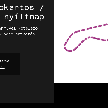
okartos /
 nyíltnap
árművel kötelező!
s bejelentkezés
 zárva
yek