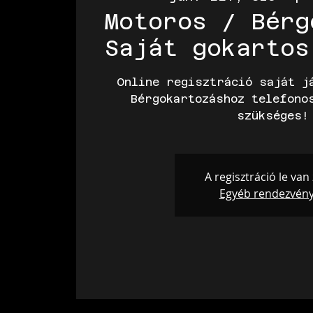
Motoros / Bérg
Saját gokartos
Online regisztráció saját j
Bérgokartozáshoz telefono
szükséges!
A regisztráció le van
Egyéb rendezvén