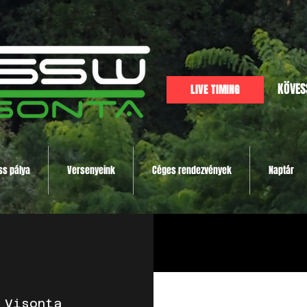
KÖVES
LIVE TIMING
ss pálya
Versenyeink
Céges rendezvények
Naptár
 
Visonta