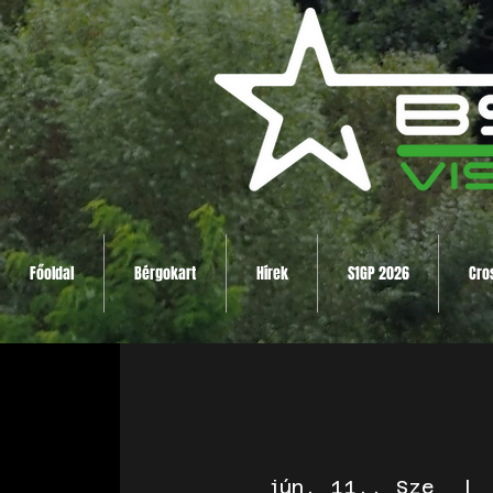
Főoldal
Bérgokart
Hírek
S1GP 2026
Cro
jún. 11., Sze
  | 