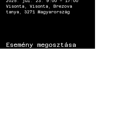
2025. júl. 23. 9:00 – 17:00
Visonta, Visonta, Brezova
tanya, 3271 Magyarország
Esemény megosztása
KÖVESS MINKET:
Gokart - Versenypálya - Csapatépítő -
Paintball - Motorozás