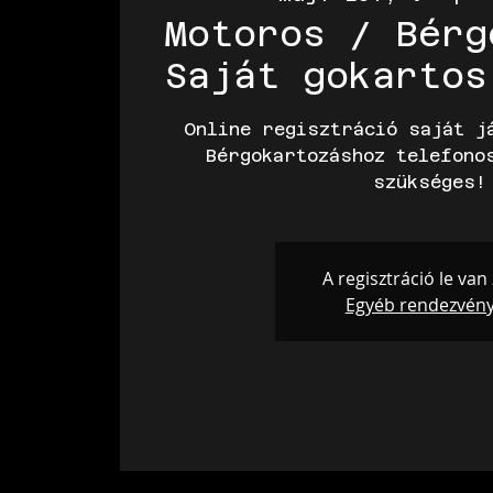
Motoros / Bérg
Saját gokartos
Online regisztráció saját j
Bérgokartozáshoz telefono
szükséges!
A regisztráció le van
Egyéb rendezvén