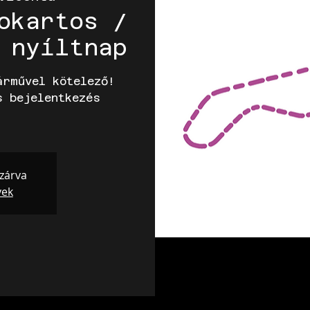
okartos /
 nyíltnap
árművel kötelező!
s bejelentkezés
 zárva
yek