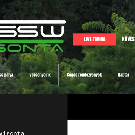
KÖVES
LIVE TIMING
ss pálya
Versenyeink
Céges rendezvények
Naptár
Visonta