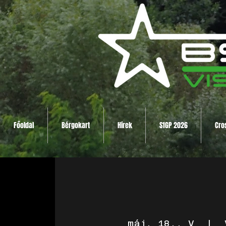
Főoldal
Bérgokart
Hírek
S1GP 2026
Cro
máj. 18., V
  |  