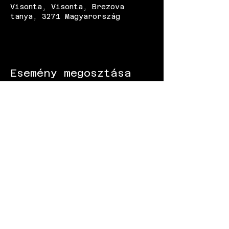
Visonta, Visonta, Brezova
tanya, 3271 Magyarország
Esemény megosztása
KÖVESS MINKET:
Gokart - Versenypálya - Csapatépítő -
Paintball - Motorozás