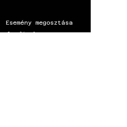
Esemény megosztása
KÖVESS MINKET:
Gokart - Versenypálya - Csapatépítő -
Paintball - Motorozás
Black Star Speedway Visonta