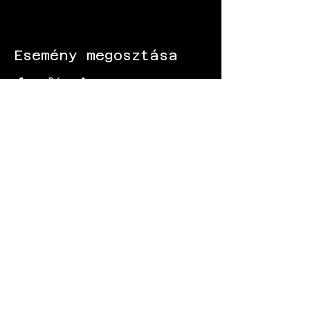
Esemény megosztása
KÖVESS MINKET:
Gokart - Versenypálya - Csapatépítő -
Paintball - Motorozás
Black Star Speedway Visonta