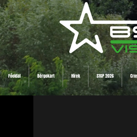
Főoldal
Bérgokart
Hírek
S1GP 2026
Cro