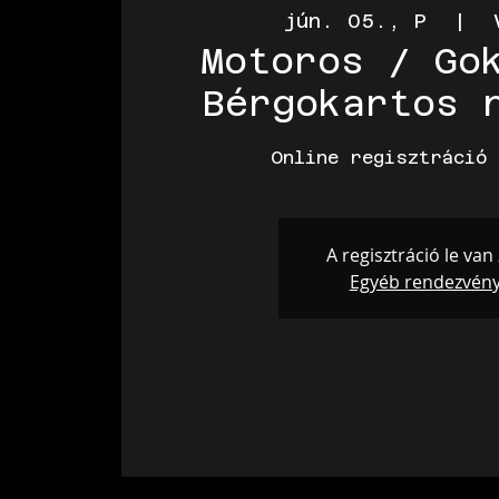
jún. 05., P
  |  
Motoros / Go
Bérgokartos 
Online regisztráció 
A regisztráció le van
Egyéb rendezvén