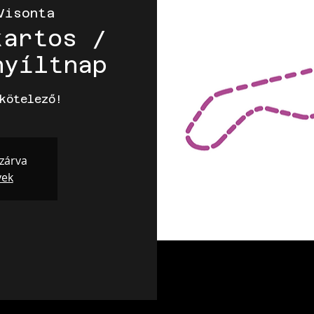
Visonta
kartos /
nyíltnap
kötelező!
 zárva
yek