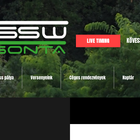
KÖVES
LIVE TIMING
ss pálya
Versenyeink
Céges rendezvények
Naptár