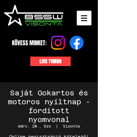
KÖVESS MINKET:
LIVE TIMING
Saját Gokartos és
motoros nyíltnap -
fordított
nyomvonal
márc. 28., Szo
  |  
Visonta
Online regisztráció kötelező!