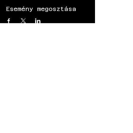
Esemény megosztása
KÖVESS MINKET:
Gokart - Versenypálya - Csapatépítő -
Paintball - Motorozás
Black Star Speedway Visonta