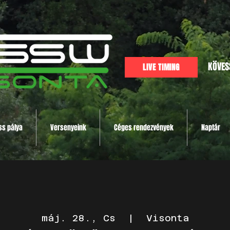
KÖVES
LIVE TIMING
ss pálya
Versenyeink
Céges rendezvények
Naptár
máj. 28., Cs
  |  
Visonta