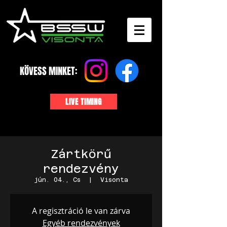
KÖVESS MINKET:
LIVE TIMING
Zártkörű
rendezvény
jún. 04., Cs
  |  
Visonta
A regisztráció le van zárva
Egyéb rendezvények