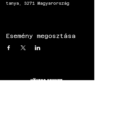
tanya, 3271 Magyarország
Esemény megosztása
KÖVESS MINKET:
Gokart - Versenypálya - Csapatépítő -
Paintball - Motorozás
Black Star Speedway Visonta