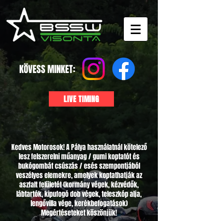
KÖVESS MINKET:
LIVE TIMING
Kedves Motorosok! A Pálya használatnál kötelező
lesz felszerelni műanyag / gumi koptatót és
bukógombát csúszás / esés szempontjából
veszélyes elemekre, amelyek koptathatják az
aszfalt felületét (kormány végek, kézvédők,
lábtartók, kipufogó dob végek, teleszkóp alja,
lengővilla vége, kerékbefogatások)
Megértéseteket köszönjük!