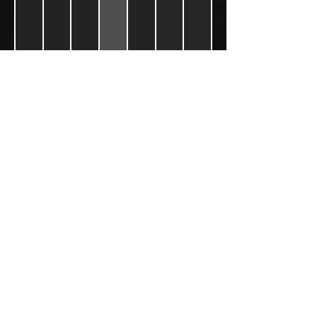
KÖVESS MINKET:
Gokart - Versenypálya - Csapatépítő -
Paintball - Motorozás
Black Star Speedway Visonta