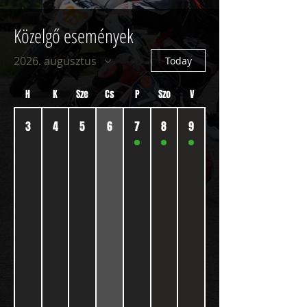
Közelgő események
2026. augusztus
Today
H
K
Sze
Cs
P
Szo
V
3
4
5
6
7
8
9