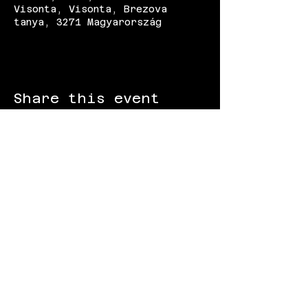
Visonta, Visonta, Brezova
tanya, 3271 Magyarország
Share this event
FOLLOW US:
Gokart - Racing track - Team building -
Paintball - Motorcycling