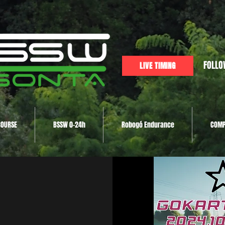
FOLLO
LIVE TIMING
COURSE
BSSW 0-24h
Robogó Endurance
COMP