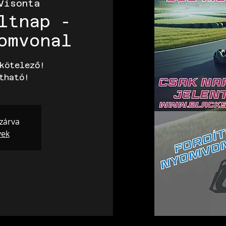
Visonta
ltnap -
omvonal
kötelező!
tható!
 zárva
yek