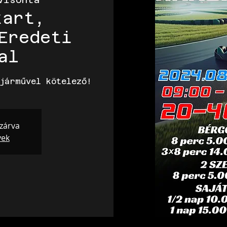
kart,
Eredeti
al
járművel kötelező!
 zárva
yek