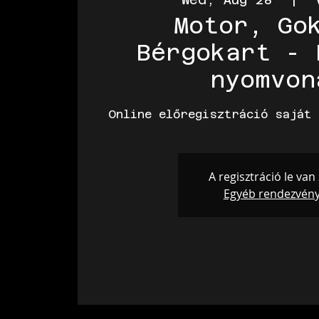
Motor, Go
Bérgokart - 
nyomvon
Online előregisztráció saját 
A regisztráció le van
Egyéb rendezvén