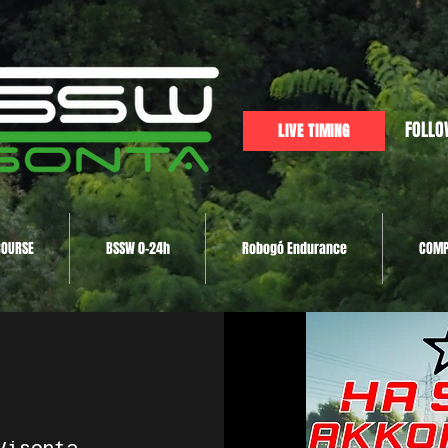
FOLLO
LIVE TIMING
COURSE
BSSW 0-24h
Robogó Endurance
COMP
Visonta