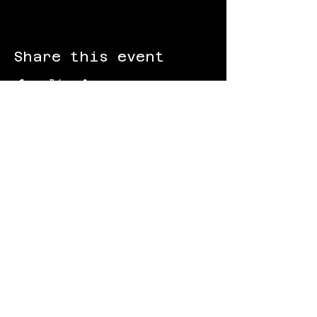
Share this event
FOLLOW US:
Gokart - Racing track - Team building -
Paintball - Motorcycling
Black Star Speedway Visonta