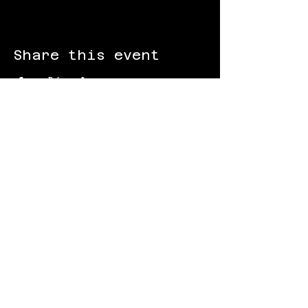
Share this event
FOLLOW US:
Gokart - Racing track - Team building -
Paintball - Motorcycling
Black Star Speedway Visonta