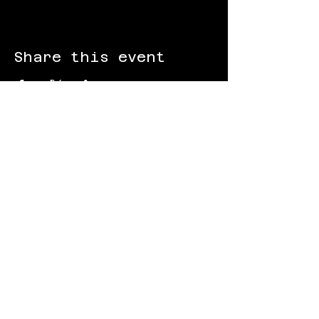
Share this event
FOLLOW US:
Gokart - Racing track - Team building -
Paintball - Motorcycling
Black Star Speedway Visonta