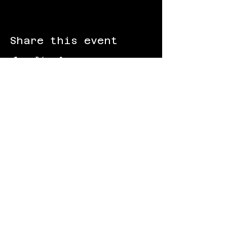
Share this event
FOLLOW US:
Gokart - Racing track - Team building -
Paintball - Motorcycling
Black Star Speedway Visonta