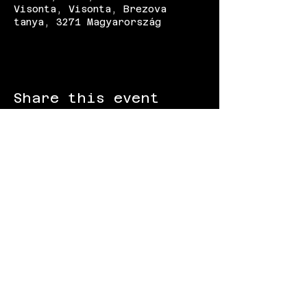
Visonta, Visonta, Brezova
tanya, 3271 Magyarország
Share this event
FOLLOW US:
Gokart - Racing track - Team building -
Paintball - Motorcycling