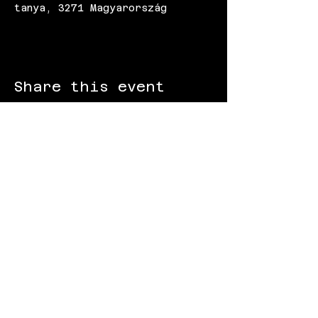
tanya, 3271 Magyarország
Share this event
FOLLOW US:
Gokart - Racing track - Team building -
Paintball - Motorcycling
Black Star Speedway Visonta