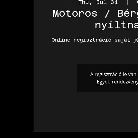
Thu, Jul 31
  |  
Motoros / Bér
nyíltn
Online regisztráció saját j
A regisztráció le van
Egyéb rendezvén