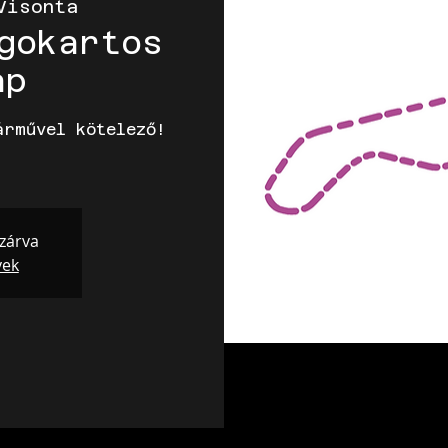
Visonta
gokartos
ap
árművel kötelező!
 zárva
yek