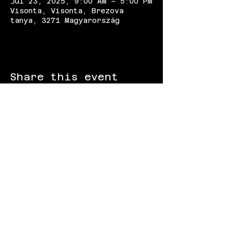
Jul 23, 2025, 9:00 AM – 5:00 PM
Visonta, Visonta, Brezova
tanya, 3271 Magyarország
Share this event
FOLLOW US:
Gokart - Racing track - Team building -
Paintball - Motorcycling