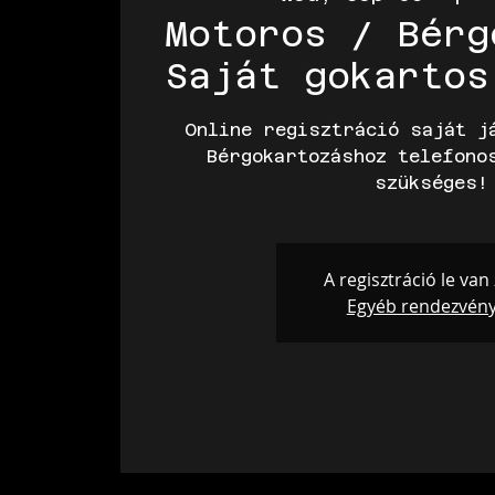
Motoros / Bérg
Saját gokartos
Online regisztráció saját j
Bérgokartozáshoz telefono
szükséges!
A regisztráció le van
Egyéb rendezvén