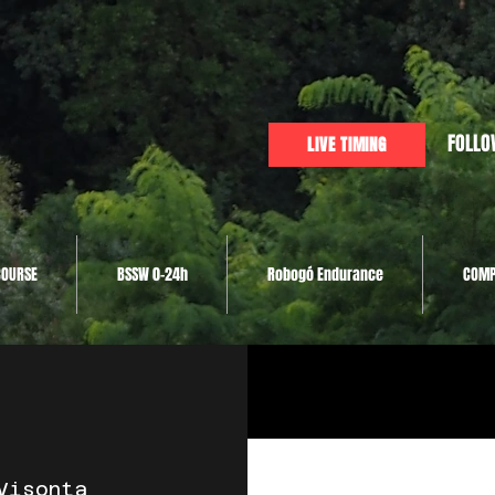
FOLLO
LIVE TIMING
COURSE
BSSW 0-24h
Robogó Endurance
COMP
Visonta