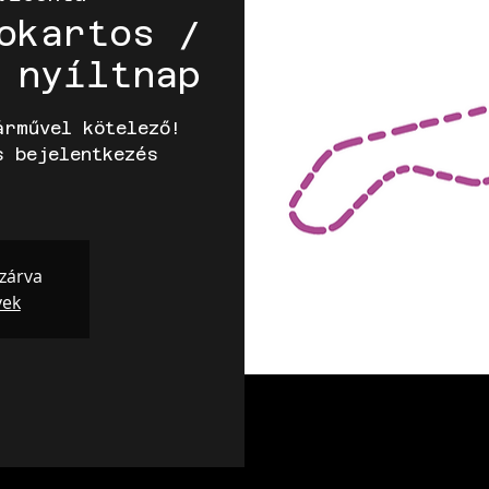
okartos /
 nyíltnap
árművel kötelező!
s bejelentkezés
 zárva
yek