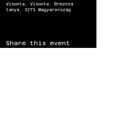
Visonta, Visonta, Brezova
tanya, 3271 Magyarország
Share this event
FOLLOW US:
Gokart - Racing track - Team building -
Paintball - Motorcycling