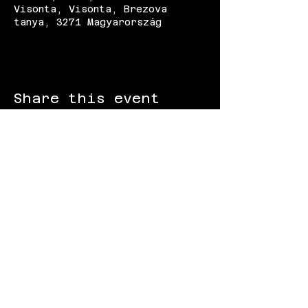
Visonta, Visonta, Brezova
tanya, 3271 Magyarország
Share this event
FOLLOW US:
Gokart - Racing track - Team building -
Paintball - Motorcycling