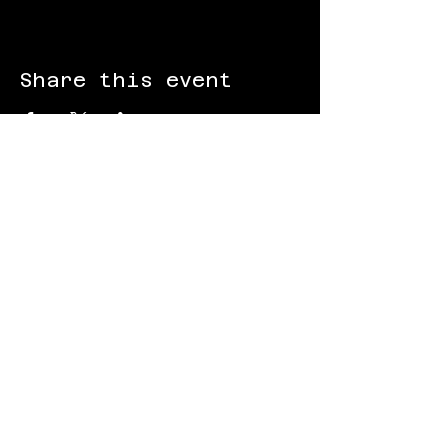
Share this event
FOLLOW US:
Gokart - Racing track - Team building -
Paintball - Motorcycling
Black Star Speedway Visonta