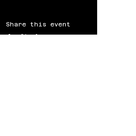
Share this event
FOLLOW US:
Gokart - Racing track - Team building -
Paintball - Motorcycling
Black Star Speedway Visonta