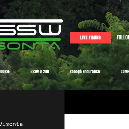
FOLLO
LIVE TIMING
COURSE
BSSW 0-24h
Robogó Endurance
COMP
Visonta