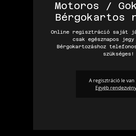
Motoros / Go
Bérgokartos 
Online regisztráció saját j
csak egésznapos jegy
Bérgokartozáshoz telefono
A regisztráció le van
Egyéb rendezvén