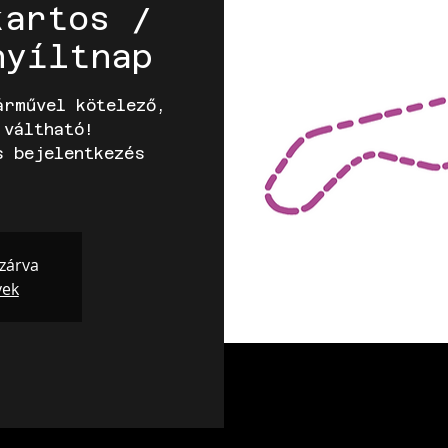
kartos /
nyíltnap
árművel kötelező,
 váltható!
s bejelentkezés
 zárva
yek