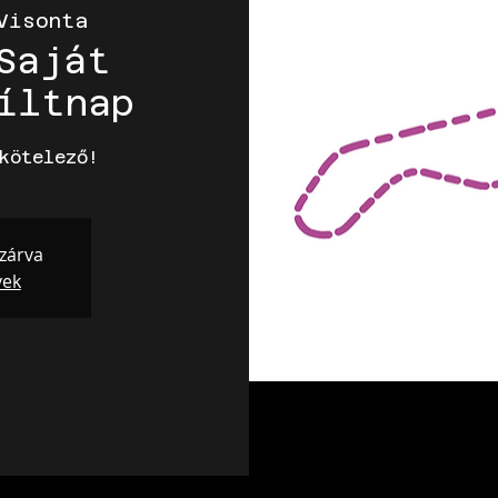
Visonta
Saját
íltnap
kötelező!
 zárva
yek