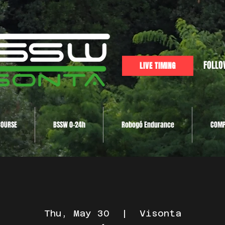
FOLLO
LIVE TIMING
COURSE
BSSW 0-24h
Robogó Endurance
COMP
Thu, May 30
  |  
Visonta