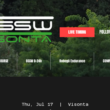
FOLLO
LIVE TIMING
COURSE
BSSW 0-24h
Robogó Endurance
COMP
Thu, Jul 17
  |  
Visonta